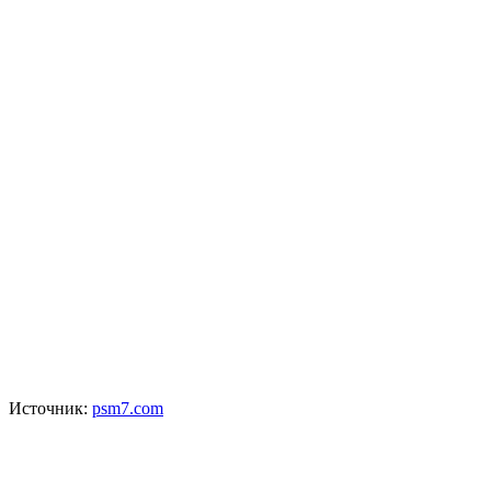
Источник:
psm7.com