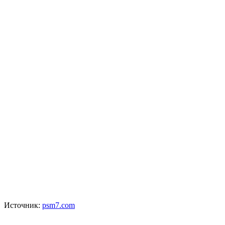
Источник:
psm7.com