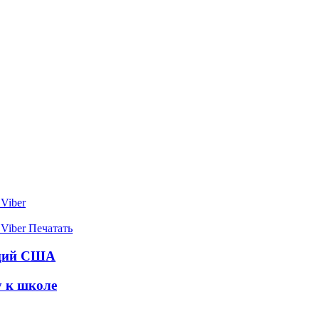
Viber
Viber
Печатать
кций США
у к школе