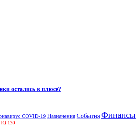
нки остались в плюсе?
Финансы
События
Назначения
онавирус COVID-19
 IQ 130