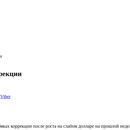
и
ррекции
Viber
амках коррекции после роста на слабом долларе на прошлой неде