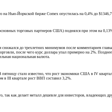
ото на Нью-Йоркской бирже Comex опустилась на 0,4% до $1346,
 основных торговых партнеров США) поднялся при этом на 0,13%
м снижался до трехлетних минимумов после комментариев гла
рговли, после чего курс доллара упал примерно на 2%. Позднее
ильная национальная валюта.
В пятницу стало известно, что рост экономики США в IV кварта
м в III квартале рост ВВП составил 3,2%.
, так как делает металл дешевле для инвесторов, владеющих др