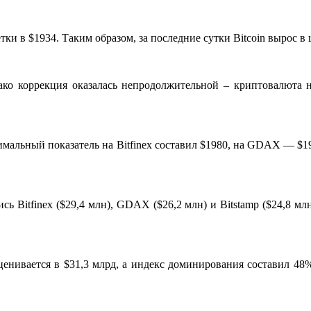
тки в $1934. Таким образом, за последние сутки
Bitcoin
вырос в 
ако коррекция оказалась непродолжительной – криптовалюта 
мальный показатель на Bitfinex составил $1980, на GDAX — $191
сь Bitfinex ($29,4 млн), GDAX ($26,2 млн) и Bitstamp ($24,8 м
ценивается в $31,3 млрд, а индекс доминирования составил 48