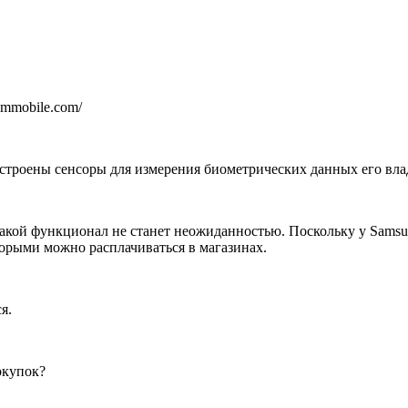
ammobile.com/
 встроены сенсоры для измерения биометрических данных его вл
акой функционал не станет неожиданностью. Поскольку у Samsun
торыми можно расплачиваться в магазинах.
я.
окупок?