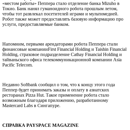
«местом работы» Пеппера стало отделение банка
Mizuho
в
Токио. Банк нанял гуманоидного робота прошлым летом,
чтобы тот развлекал посетителей играми и мультимедией.
Робот также может предоставлять базовую информацию про
услуги, предоставляемые банком.
Напомним, п
ервыми арендаторами робота
Пеппера стали
финансовые компании
First Financial Holding
и
Taishin Financial
Holding,
страховое подразделение
Cathay Financial Holding
и
тайваньского офиса телекоммуникационной компании
Asia
Pacific Telecom.
Недавно
Softbank
сообщил о том, что к концу этого года
Пеппер будет принимать заказы и оплату в азиатских
ресторанах
Pizza Hut.
Такое применение робота стало
возможным благодаря приложению, разработанному
Mastercard Labs
в Сингапуре.
СПРАВКА PAYSPACE MAGAZINE