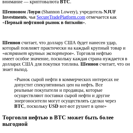
внимание — криптовалюта
BTC
.
Шенноном
Лоури
(Shannon Lowery), учредитель
NJUF
Investments
, чья
SecureTradePlatform.com
отмечается как
«
Первый нефтяной рынок в биткойн
».
Шеннон
считает, что доллару США будет нанесен удар,
который повлияет практически на каждый крупный товар и
«
встряхнет крупных экспортеров
«. Торговля нефтью
имеет особое значение, поскольку каждая страна нуждается в
долларах США для покупки топлива.
Шеннон
считает, что он
знает выход.
«Рынок сырой нефти в коммерческих интересах не
допустит спекулятивных цен на нефть. Все
реальные покупатели и продавцы, которые
осуществляют поставки сырой нефти и другие
энергоносители могут осуществлять сделки через
BTC
, поскольку
USD
вот-вот рухнет в цене»
Торговля нефтью в BTC может быть более
выгодной