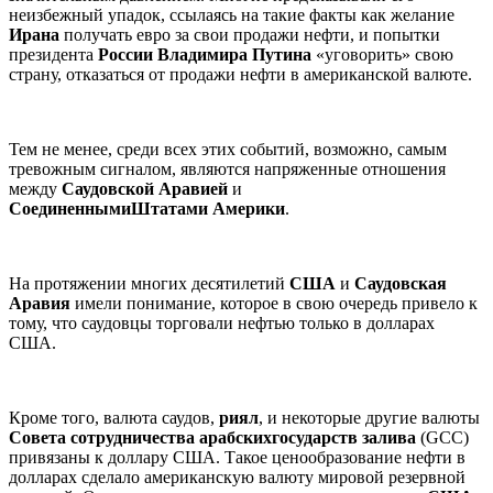
неизбежный упадок, ссылаясь на такие факты как желание
Ирана
получать евро за свои продажи нефти, и попытки
президента
России
Владимира
Путина
«уговорить» свою
страну, отказаться от продажи нефти в американской валюте.
Тем не менее, среди всех этих событий, возможно, самым
тревожным сигналом, являются напряженные отношения
между
Саудовской
Аравией
и
Соединенными
Штатами Америки
.
На протяжении многих десятилетий
США
и
Саудовская
Аравия
имели понимание, которое в свою очередь привело к
тому, что саудовцы торговали нефтью только в долларах
США.
Кроме того, валюта саудов,
риял
, и некоторые другие валюты
Совета
сотрудничества арабских
государств
залива
(GCC)
привязаны к доллару США. Такое ценообразование нефти в
долларах сделало американскую валюту мировой резервной