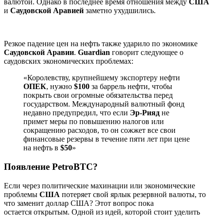
валютой. Однако в последнее время отношения между
США
и
Саудовской
Аравией
заметно ухудшились.
Резкое падение цен на нефть также ударило по экономике
Саудовской
Аравии
.
Guardian
говорит следующее о
саудовских экономических проблемах:
«Королевству, крупнейшему экспортеру нефти
ОПЕК
, нужно
$100
за баррель нефти, чтобы
покрыть свои огромные обязательства перед
государством. Международный валютный фонд
недавно предупредил, что если
Эр-Рияд
не
примет меры по повышению налогов или
сокращению расходов, то он сожжет все свои
финансовые резервы в течение пяти лет при цене
на нефть в
$50
»
Появление PetroBTC?
Если через политические махинации или экономические
проблемы
США
потеряет свой ярлык резервной валюты, то
что заменит доллар США? Этот вопрос пока
остается открытым. Одной из идей, которой стоит уделить