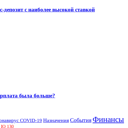
-депозит с наиболее высокой ставкой
зарплата была больше?
Финансы
События
Назначения
онавирус COVID-19
 IQ 130