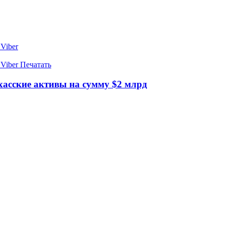
Viber
Viber
Печатать
ехасские активы на сумму $2 млрд