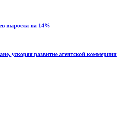
ев выросла на 14%
тане, ускоряя развитие агентской коммерции