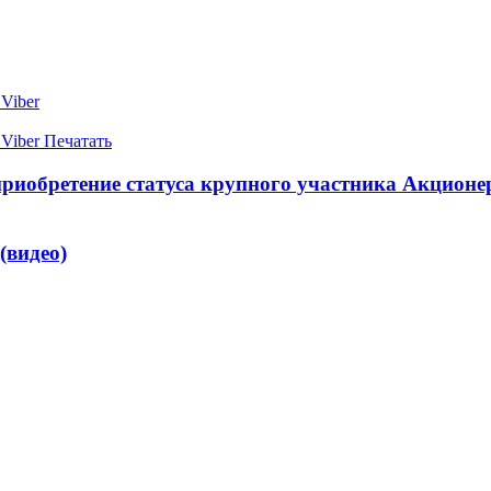
Viber
Viber
Печатать
риобретение статуса крупного участника Акцион
(видео)