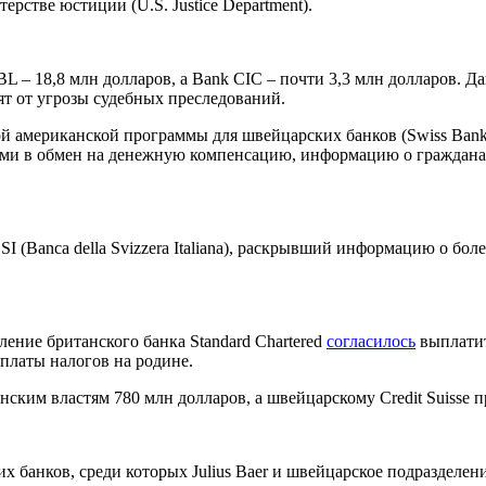
рстве юстиции (U.S. Justice Department).
KBL – 18,8 млн долларов, а Bank CIC – почти 3,3 млн долларов.
ят от угрозы судебных преследований.
й американской программы для швейцарских банков (Swiss Bank
ями в обмен на денежную компенсацию, информацию о граждана
SI (Banca della Svizzera Italiana), раскрывший информацию о бо
ение британского банка Standard Chartered
согласилось
выплатит
платы налогов на родине.
ким властям 780 млн долларов, а швейцарскому Credit Suisse пр
 банков, среди которых Julius Baer и швейцарское подразделе