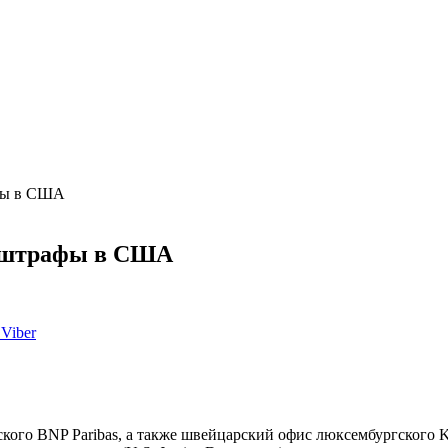
афы в США
т штрафы в США
Viber
ского BNP Paribas, а также швейцарский офис люксембургског