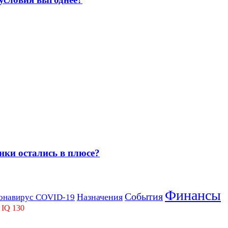
нки остались в плюсе?
Финансы
События
Назначения
онавирус COVID-19
 IQ 130