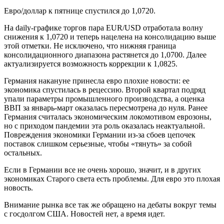
Евро/доллар к пятнице спустился до 1,0720.
На daily-графике торгов пара EUR/USD отработала волну
снижения к 1,0720 и теперь нацелена на консолидацию выше
этой отметки. Не исключено, что нижняя граница
консолидационного диапазона растянется до 1,0700. Далее
актуализируется возможность коррекции к 1,0825.
Германия накануне принесла евро плохие новости: ее
экономика спустилась в рецессию. Второй квартал подряд
упали параметры промышленного производства, а оценка
ВВП за январь-март оказалась пересмотрена до нуля. Ранее
Германия считалась экономическим локомотивом еврозоны,
но с приходом пандемии эта роль оказалась неактуальной.
Повреждения экономики Германии из-за сбоев цепочек
поставок слишком серьезные, чтобы «тянуть» за собой
остальных.
Если в Германии все не очень хорошо, значит, и в других
экономиках Старого света есть проблемы. Для евро это плохая
новость.
Внимание рынка все так же обращено на дебаты вокруг темы
с госдолгом США. Новостей нет, а время идет.