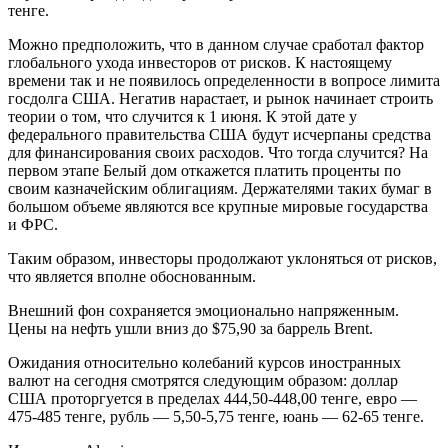
тенге.
Можно предположить, что в данном случае сработал фактор
глобального ухода инвесторов от рисков. К настоящему
времени так и не появилось определенности в вопросе лимита
госдолга США. Негатив нарастает, и рынок начинает строить
теории о том, что случится к 1 июня. К этой дате у
федерального правительства США будут исчерпаны средства
для финансирования своих расходов. Что тогда случится? На
первом этапе Белый дом откажется платить проценты по
своим казначейским облигациям. Держателями таких бумаг в
большом объеме являются все крупные мировые государства
и ФРС.
Таким образом, инвесторы продолжают уклоняться от рисков,
что является вполне обоснованным.
Внешний фон сохраняется эмоционально напряженным.
Цены на нефть ушли вниз до $75,90 за баррель Brent.
Ожидания относительно колебаний курсов иностранных
валют на сегодня смотрятся следующим образом: доллар
США проторгуется в пределах 444,50-448,00 тенге, евро —
475-485 тенге, рубль — 5,50-5,75 тенге, юань — 62-65 тенге.