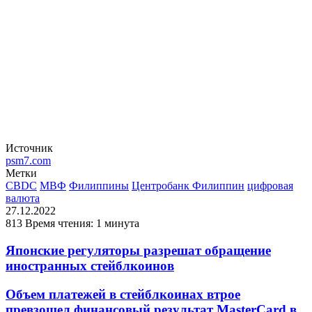
Источник
psm7.com
Метки
CBDC
МВФ
Филиппины
Центробанк Филиппин
цифровая
валюта
27.12.2022
813
Время чтения: 1 минута
Японские регуляторы разрешат обращение
иностранных стейблкоинов
Объем платежей в стейблкоинах втрое
превзошел финансовый результат MasterCard в