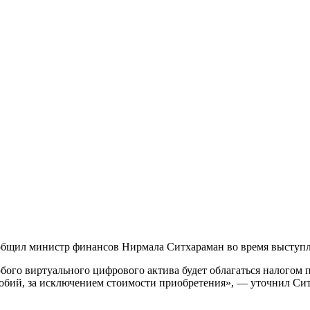
общил министр финансов Нирмала Ситхараман во время выступле
ого виртуального цифрового актива будет облагаться налогом по
обий, за исключением стоимости приобретения», — уточнил Си