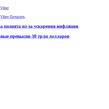
Viber
Viber
Печатать
 поднята из-за ускорения инфляции
рвые превысив 30 трлн долларов