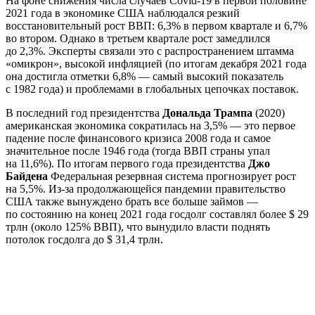
На фоне снижения числа случаев Covid-19 в первой половине
2021 года в экономике США наблюдался резкий
восстановительный рост ВВП: 6,3% в первом квартале и 6,7%
во втором. Однако в третьем квартале рост замедлился
до 2,3%. Эксперты связали это с распространением штамма
«омикрон», высокой инфляцией (по итогам декабря 2021 года
она достигла отметки 6,8% — самый высокий показатель
с 1982 года) и проблемами в глобальных цепочках поставок.
В последний год президентства
Дональда Трампа
(2020)
американская экономика сократилась на 3,5% — это первое
падение после финансового кризиса 2008 года и самое
значительное после 1946 года (тогда ВВП страны упал
на 11,6%). По итогам первого года президентства
Джо
Байдена
Федеральная резервная система прогнозирует рост
на 5,5%. Из-за продолжающейся пандемии правительство
США также вынуждено брать все больше займов —
по состоянию на конец 2021 года госдолг составлял более $ 29
трлн (около 125% ВВП), что вынудило власти поднять
потолок госдолга до $ 31,4 трлн.