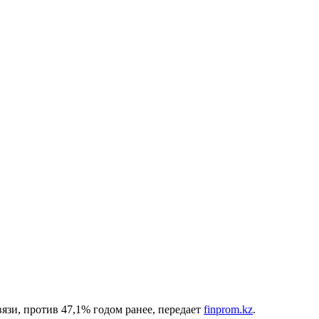
язи, против 47,1% годом ранее, передает
finprom.kz
.