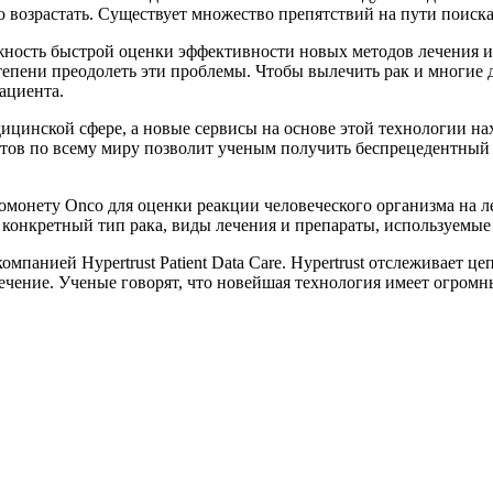
о возрастать. Существует множество препятствий на пути поиска 
ность быстрой оценки эффективности новых методов лечения и
степени преодолеть эти проблемы. Чтобы вылечить рак и многие
ациента.
ицинской сфере, а новые сервисы на основе этой технологии на
в по всему миру позволит ученым получить беспрецедентный у
омонету Onco для оценки реакции человеческого организма на л
конкретный тип рака, виды лечения и препараты, используемые 
панией Hypertrust Patient Data Care. Hypertrust отслеживает це
чение. Ученые говорят, что новейшая технология имеет огромны