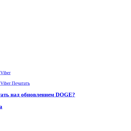
Viber
Viber
Печатать
отать над обновлением DOGE?
а