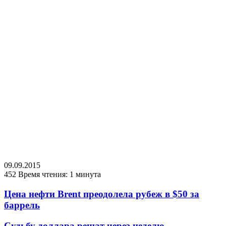
09.09.2015
452
Время чтения: 1 минута
Цена нефти Brent преодолела рубеж в $50 за
баррель
Судьбу доллара решат через неделю