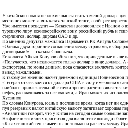
У китайского юаня неплохие шансы стать заменой доллара для
место не сможет занять казахстанский тенге, сообщает коррес
Уже имеется прецедент — Казахстан договорился с Ираном о в
турецкую лиру, южнокорейскую вону, российский рубль и тенг
стерлингов, доллар, дирхам ОАЭ и др.
По мнению депутата мажилиса Парламента РК Айгуль Соловьево
«Однако двухсторонние соглашения между странами, выбор рас
договорами!» — сказала Соловьева.
Ее коллега Айкын Конуров объяснил, что приведенные выше в
«Получается, что исключается только доллар в виде доллара. А
экспортеры, по моим данным, пока опасаются заключать контрак
вывод мажилисмен.
К такому же мнению насчет денежной единицы Поднебесной при
«Тегеран отказывается от доллара США в силу имеющихся санк
наиболее привлекательной с точки зрения расчетов является к
нефть, расплачиваясь за нее юанями, а Иран может их использ
Хусаинов.
По словам Конурова, юань в последнее время, когда нет ни од
пул резервных валют китайскую валюту затягивает хорошая п
«Аналитики говорят, что у Китая на сегодня самые большие за
На фоне позитивных прогнозов для юаня тенге выглядит более
«Казахстанский тенге имеет шанс только на расчеты между Ира