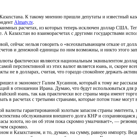
 Казахстана. К такому мнению пришли депутаты и известный каз
пондент
Almaty.tv
.
заимных расчетах, из которых теперь исключен доллар США. Тег
е. А Казахстан во взаиморасчетах с другими государствами исп
й, сейчас нельзя говорить о «всеохватывающем отказе от долл
четов и денежной единицы по ним возможны, и никто этого зап
алюты фактически являются национальным эквивалентом доллар
 самой перспективной из этих валют является юань, и, скорее все
ты не в долларах, считая, что гораздо спокойнее держать актив
шел и экономист Галим Хусаинов, который к тому же рассказал
ций в отношении Ирана. Думаю, что будут использоваться для 
итайский юань, так как практически все страны мира имеют тор
овать в расчетах с третьими странами, которые потом тоже могу
ной валюты гарантированной золотым запасом страны эмитента, з
ерспектива обслуживания внешнего долга КНР и сохраняющаяся
пасы золота, но он об этом пока скромно умалчивает», — резюм
 чем скромно.
ном и Казахстаном, и то, думаю, на сумму, равную импорту. Вед