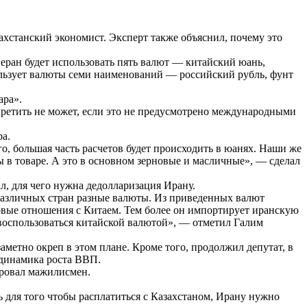
ахстанский экономист. Эксперт также объяснил, почему это
еран будет использовать пять валют — китайский юань,
ользует валюты семи наименований — российский рубль, фунт
ара».
ретить не может, если это не предусмотрено международными
а.
го, большая часть расчетов будет происходить в юанях. Наши же
ы в товаре. А это в основном зерновые и масличные», — сделал
, для чего нужна дедолларизация Ирану.
различных стран разные валюты. Из приведенных валют
говые отношения с Китаем. Тем более он импортирует иранскую
т воспользоваться китайской валютой», — отметил Галим
аметно окреп в этом плане. Кроме того, продолжил депутат, в
 динамика роста ВВП.
ировал мажилисмен.
ь для того чтобы расплатиться с Казахстаном, Ирану нужно