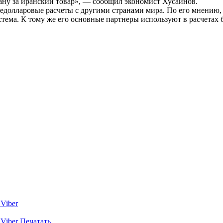
трану за иранский товар», — сообщил экономист Хусаинов.
недолларовые расчеты с другими странами мира. По его мнению, 
система. К тому же его основные партнеры используют в расчета
Viber
Viber
Печатать