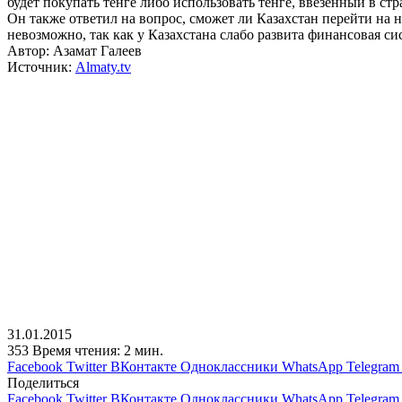
будет покупать тенге либо использовать тенге, ввезенный в с
Он также ответил на вопрос, сможет ли Казахстан перейти на 
невозможно, так как у Казахстана слабо развита финансовая 
Автор: Азамат Галеев
Источник:
Almaty.tv
31.01.2015
353
Время чтения: 2 мин.
Facebook
Twitter
ВКонтакте
Одноклассники
WhatsApp
Telegram
Поделиться
Facebook
Twitter
ВКонтакте
Одноклассники
WhatsApp
Telegram