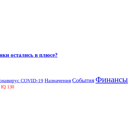
нки остались в плюсе?
Финансы
События
Назначения
онавирус COVID-19
 IQ 130