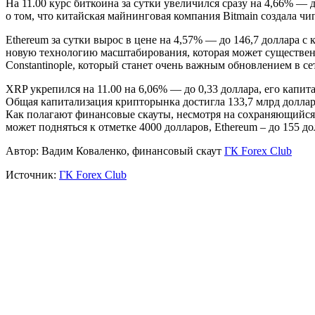
На 11.00 курс биткоина за сутки увеличился сразу на 4,66% —
о том, что китайская майнинговая компания Bitmain создала чи
Ethereum за сутки вырос в цене на 4,57% — до 146,7 доллара с
новую технологию масштабирования, которая может существенн
Constantinople, который станет очень важным обновлением в се
XRP укрепился на 11.00 на 6,06% — до 0,33 доллара, его капита
Общая капитализация крипторынка достигла 133,7 млрд доллар
Как полагают финансовые скауты, несмотря на сохраняющийся
может подняться к отметке 4000 долларов, Ethereum – до 155 дол
Автор: Вадим Коваленко, финансовый скаут
ГК Forex Club
Источник:
ГК Forex Club