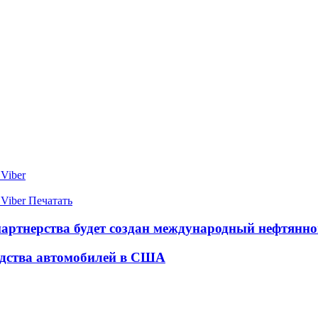
Viber
Viber
Печатать
 партнерства будет создан международный нефтянн
водства автомобилей в США