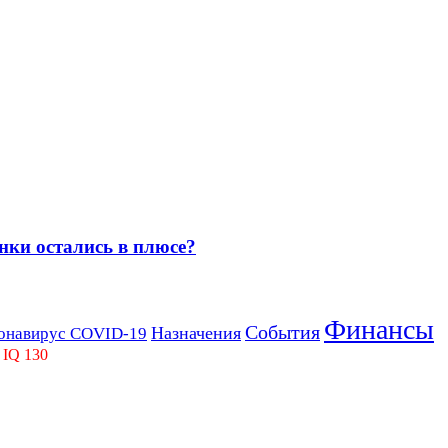
нки остались в плюсе?
Финансы
События
Назначения
онавирус COVID-19
 IQ 130