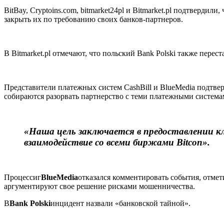
BitBay, Cryptoins.com, bitmarket24pl и Bitmarket.pl подтверд
закрыть их по требованию своих банков-партнеров.
В Bitmarket.pl отмечают, что польский Bank Polski также перес
Представители платежных систем CashBill и BlueMedia подтв
собираются разорвать партнерство с теми платежными системами
«Наша цель заключается в предоставлении 
взаимодействие со всеми биржами Bitcon».
Процессиг
BlueMedia
отказался комментировать события, отме
аргументируют свое решение рисками мошенничества.
В
Bank Polski
инцидент назвали «банковской тайной».