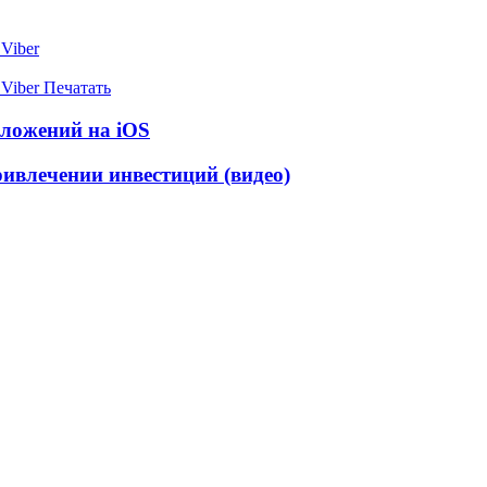
Viber
Viber
Печатать
иложений на iOS
ивлечении инвестиций (видео)