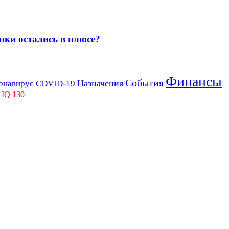
нки остались в плюсе?
Финансы
События
Назначения
онавирус COVID-19
 IQ 130