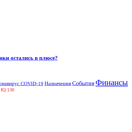
нки остались в плюсе?
Финансы
События
Назначения
онавирус COVID-19
 IQ 130