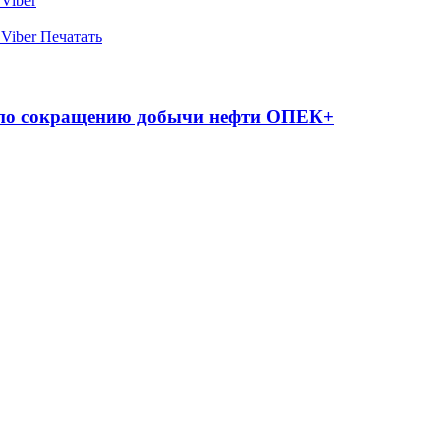
Viber
Viber
Печатать
и по сокращению добычи нефти ОПЕК+