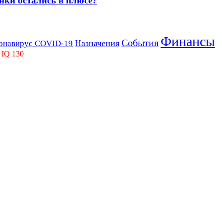
нки остались в плюсе?
Финансы
События
Назначения
онавирус COVID-19
 IQ 130