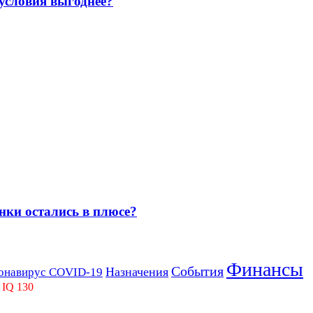
 условия выгоднее?
нки остались в плюсе?
Финансы
События
Назначения
онавирус COVID-19
 IQ 130