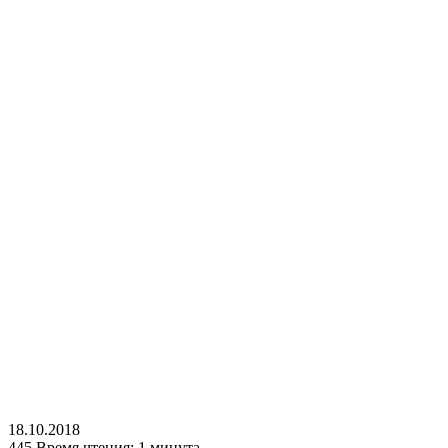
18.10.2018
445
Время чтения: 1 минута