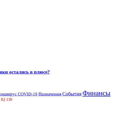
нки остались в плюсе?
Финансы
События
Назначения
онавирус COVID-19
 IQ 130