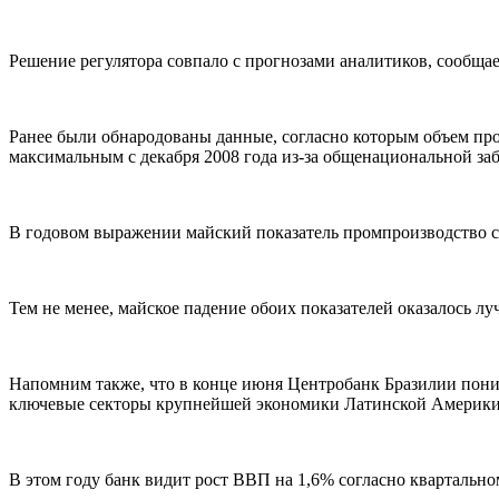
Решение регулятора совпало с прогнозами аналитиков, сообща
Ранее были обнародованы данные, согласно которым объем пром
максимальным с декабря 2008 года из-за общенациональной за
В годовом выражении майский показатель промпроизводство сни
Тем не менее, майское падение обоих показателей оказалось лу
Напомним также, что в конце июня Центробанк Бразилии пониз
ключевые секторы крупнейшей экономики Латинской Америки
В этом году банк видит рост ВВП на 1,6% согласно квартально