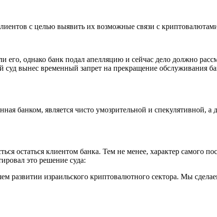
клиентов с целью выявить их возможные связи с криптовалютами
али его, однако банк подал апелляцию и сейчас дело должно расс
 суд вынес временный запрет на прекращение обслуживания банк
ная банком, является чисто умозрительной и спекулятивной, а де
дасться остаться клиентом банка. Тем не менее, характер самого 
тировал это решение суда:
шем развитии израильского криптовалютного сектора. Мы сделае