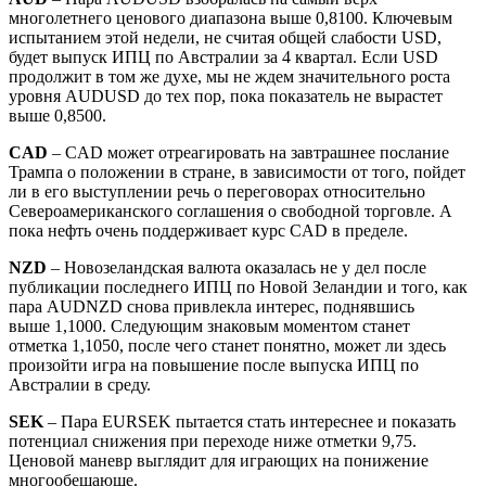
многолетнего ценового диапазона выше 0,8100. Ключевым
испытанием этой недели, не считая общей слабости USD,
будет выпуск ИПЦ по Австралии за 4 квартал. Если USD
продолжит в том же духе, мы не ждем значительного роста
уровня AUDUSD до тех пор, пока показатель не вырастет
выше 0,8500.
CAD
– CAD может отреагировать на завтрашнее послание
Трампа о положении в стране, в зависимости от того, пойдет
ли в его выступлении речь о переговорах относительно
Североамериканского соглашения о свободной торговле. А
пока нефть очень поддерживает курс CAD в пределе.
NZD
– Новозеландская валюта оказалась не у дел после
публикации последнего ИПЦ по Новой Зеландии и того, как
пара AUDNZD снова привлекла интерес, поднявшись
выше 1,1000. Следующим знаковым моментом станет
отметка 1,1050, после чего станет понятно, может ли здесь
произойти игра на повышение после выпуска ИПЦ по
Австралии в среду.
SEK
– Пара EURSEK пытается стать интереснее и показать
потенциал снижения при переходе ниже отметки 9,75.
Ценовой маневр выглядит для играющих на понижение
многообещающе.