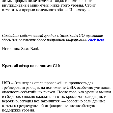
ли мы прорыв ниже отметки 108,00 и номинальные
внутридневные минимумы ниже этого уровня. Стоит
отметить и прорыв недельного облака Ишимоку…
Создайте собственный график с
SaxoTraderGO
щелкните
здесь для получения более подробной информации
click
here
Источник: Saxo Bank
Краткий обзор по валютам
G
10
USD
– Эта неделя стала проверкой на прочность для
трейдеров, играющих на понижение USD, особенно учитывая
опасность событийных рисков. После того, как уровни вышли
из берегов, сложно ожидать чего-то, кроме консолидации, и,
вероятно, сегодня всё закончится, — особенно если данные
отчета о среднедушевой инфляции не поспособствуют
поддержке уровня.