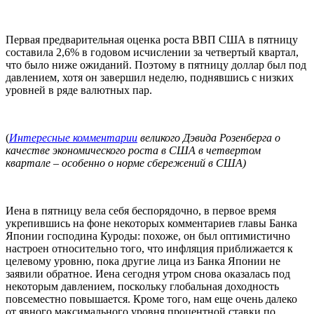
Первая предварительная оценка роста ВВП США в пятницу
составила 2,6% в годовом исчислении за четвертый квартал,
что было ниже ожиданий. Поэтому в пятницу доллар был под
давлением, хотя он завершил неделю, поднявшись с низких
уровней в ряде валютных пар.
(
Интересные комментарии
великого
Дэвида
Розенберга
о
качестве экономического роста в США в четвертом
квартале
– особенно о норме сбережений в США)
Иена в пятницу вела себя беспорядочно, в первое время
укрепившись на фоне некоторых комментариев главы Банка
Японии господина Куроды: похоже, он был оптимистично
настроен относительно того, что инфляция приближается к
целевому уровню, пока другие лица из Банка Японии не
заявили обратное. Иена сегодня утром снова оказалась под
некоторым давлением, поскольку глобальная доходность
повсеместно повышается. Кроме того, нам еще очень далеко
от явного максимального уровня процентной ставки по