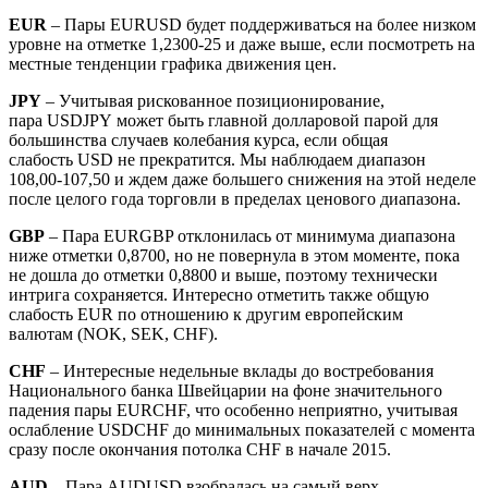
EUR
– Пары EURUSD будет поддерживаться на более низком
уровне на отметке 1,2300-25 и даже выше, если посмотреть на
местные тенденции графика движения цен.
JPY
– Учитывая рискованное позиционирование,
пара USDJPY может быть главной долларовой парой для
большинства случаев колебания курса, если общая
слабость USD не прекратится. Мы наблюдаем диапазон
108,00-107,50 и ждем даже большего снижения на этой неделе
после целого года торговли в пределах ценового диапазона.
GBP
– Пара EURGBP отклонилась от минимума диапазона
ниже отметки 0,8700, но не повернула в этом моменте, пока
не дошла до отметки 0,8800 и выше, поэтому технически
интрига сохраняется. Интересно отметить также общую
слабость EUR по отношению к другим европейским
валютам (NOK, SEK, CHF).
CHF
– Интересные недельные вклады до востребования
Национального банка Швейцарии на фоне значительного
падения пары EURCHF, что особенно неприятно, учитывая
ослабление USDCHF до минимальных показателей с момента
сразу после окончания потолка CHF в начале 2015.
AUD
– Пара AUDUSD взобралась на самый верх