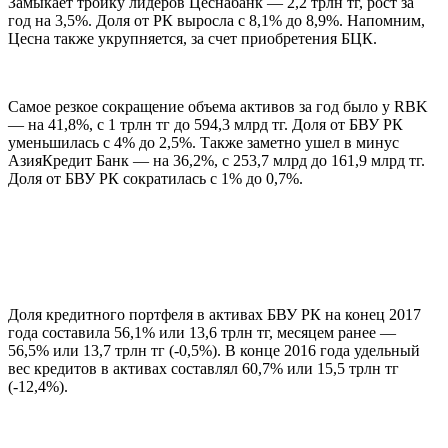
Замыкает тройку лидеров Цеснабанк — 2,2 трлн тг, рост за
год на 3,5%. Доля от РК выросла с 8,1% до 8,9%. Напомним,
Цесна также укрупняется, за счет приобретения БЦК.
Самое резкое сокращение объема активов за год было у RBK
— на 41,8%, с 1 трлн тг до 594,3 млрд тг. Доля от БВУ РК
уменьшилась с 4% до 2,5%. Также заметно ушел в минус
АзияКредит Банк — на 36,2%, с 253,7 млрд до 161,9 млрд тг.
Доля от БВУ РК сократилась с 1% до 0,7%.
Доля кредитного портфеля в активах БВУ РК на конец 2017
года составила 56,1% или 13,6 трлн тг, месяцем ранее —
56,5% или 13,7 трлн тг (-0,5%). В конце 2016 года удельный
вес кредитов в активах составлял 60,7% или 15,5 трлн тг
(-12,4%).