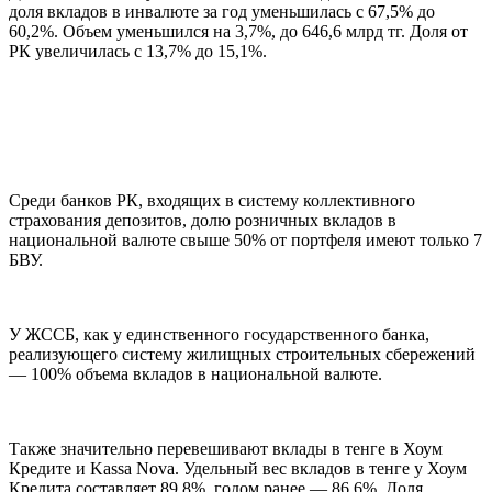
доля вкладов в инвалюте за год уменьшилась с 67,5% до
60,2%. Объем уменьшился на 3,7%, до 646,6 млрд тг. Доля от
РК увеличилась с 13,7% до 15,1%.
Среди банков РК, входящих в систему коллективного
страхования депозитов, долю розничных вкладов в
национальной валюте свыше 50% от портфеля имеют только 7
БВУ.
У ЖССБ, как у единственного государственного банка,
реализующего систему жилищных строительных сбережений
— 100% объема вкладов в национальной валюте.
Также значительно перевешивают вклады в тенге в Хоум
Кредите и Kassa Nova. Удельный вес вкладов в тенге у Хоум
Кредита составляет 89,8%, годом ранее — 86,6%. Доля