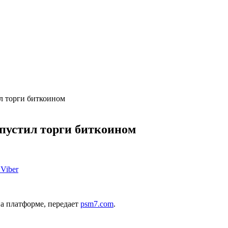
ил торги биткоином
апустил торги биткоином
Viber
на платформе, передает
psm7.com
.