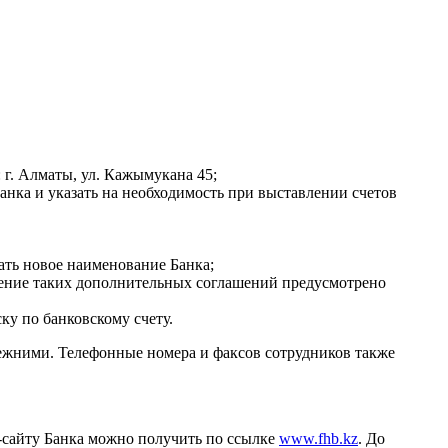
 г. Алматы, ул. Кажымукана 45;
нка и указать на необходимость при выставлении счетов
ать новое наименование Банка;
чение таких дополнительных соглашений предусмотрено
у по банковскому счету.
ежними. Телефонные номера и факсов сотрудников также
-сайту Банка можно получить по ссылке
www.fhb.kz
. До