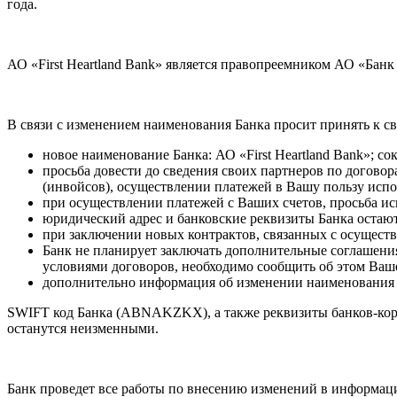
года.
АО «First Heartland Bank» является правопреемником АО «Банк
В связи с изменением наименования Банка просит принять к
новое наименование Банка: АО «First Heartland Bank»; 
просьба довести до сведения своих партнеров по догов
(инвойсов), осуществлении платежей в Вашу пользу испо
при осуществлении платежей с Ваших счетов, просьба ис
юридический адрес и банковские реквизиты Банка остают
при заключении новых контрактов, связанных с осущест
Банк не планирует заключать дополнительные соглашени
условиями договоров, необходимо сообщить об этом Ваш
дополнительно информация об изменении наименования Б
SWIFT код Банка (ABNAKZKX), а также реквизиты банков-корр
останутся неизменными.
Банк проведет все работы по внесению изменений в информац