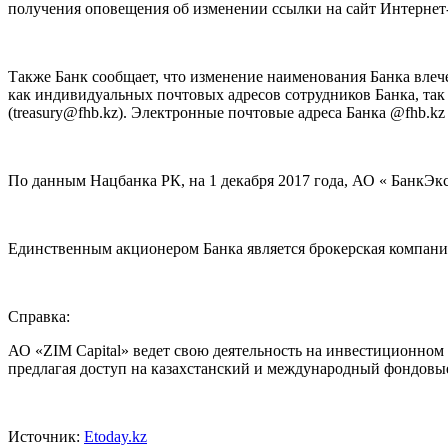
получения оповещения об изменении ссылки на сайт Интернет-б
Также Банк сообщает, что изменение наименования Банка влече
как индивидуальных почтовых адресов сотрудников Банка, так
(
treasury@fhb.kz
). Электронные почтовые адреса Банка @fhb.kz 
По данным Нацбанка РК, на 1 декабря 2017 года, АО « БанкЭксп
Единственным акционером Банка является брокерская компания
Справка:
АО «ZIM Capital» ведет свою деятельность на инвестиционном
предлагая доступ на казахстанский и международный фондовы
Источник:
Etoday.kz