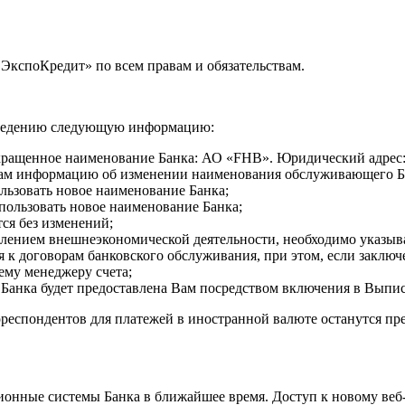
 ЭкспоКредит» по всем правам и обязательствам.
 сведению следующую информацию:
сокращенное наименование Банка: АО «FHB». Юридический адрес:
орам информацию об изменении наименования обслуживающего Ба
льзовать новое наименование Банка;
пользовать новое наименование Банка;
ся без изменений;
влением внешнеэкономической деятельности, необходимо указыв
я к договорам банковского обслуживания, при этом, если заклю
ему менеджеру счета;
анка будет предоставлена Вам посредством включения в Выписк
еспондентов для платежей в иностранной валюте останутся пр
ионные системы Банка в ближайшее время. Доступ к новому веб