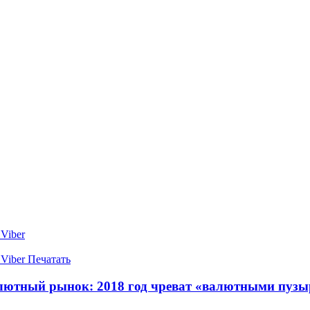
Viber
Viber
Печатать
алютный рынок: 2018 год чреват «валютными пуз