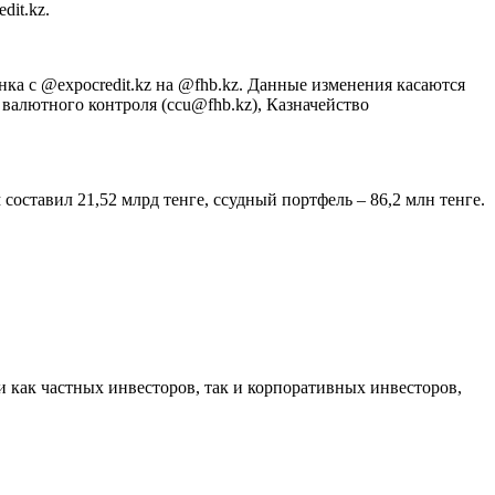
dit.kz.
ка с @expocredit.kz на @fhb.kz. Данные изменения касаются
валютного контроля (с
cu@fhb.kz
), Казначейство
оставил 21,52 млрд тенге, ссудный портфель – 86,2 млн тенге.
и как частных инвесторов, так и корпоративных инвесторов,