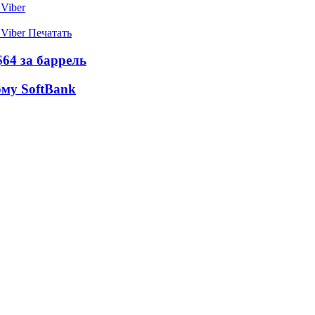
Viber
Viber
Печатать
$64 за баррель
ому SoftBank