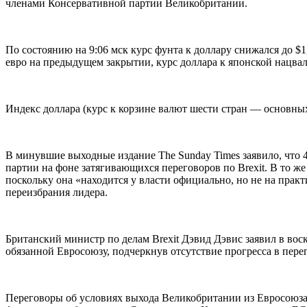
членами Консервативной партии Великобритании.
По состоянию на 9:06 мск курс фунта к доллару снижался до
$
1
евро на предыдущем закрытии, курс доллара к японской нацвал
Индекс доллара (курс к корзине валют шести стран — основны
В минувшие выходные издание The Sunday Times заявило, что 
партии на фоне затягивающихся переговоров по Brexit. В то 
поскольку она «находится у власти официально, но не на прак
переизбрания лидера.
Британский министр по делам Brexit Дэвид Дэвис заявил в вос
обязанной Евросоюзу, подчеркнув отсутствие прогресса в перег
Переговоры об условиях выхода Великобритании из Евросоюза 