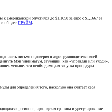
ты к американской опустился до
$
1,1658 за евро с
$
1,1667 за
, сообщает
ПРАЙМ
.
одписать письмо недоверия в адрес руководителя своей
винуть Мэй ультиматум, звучащий, как «управляй или уходи»,
еловек меньше, чем необходимо для запуска процедуры
улы для определения того, насколько она считает себя
одящихся» регионов, ирландская граница и урегулирование