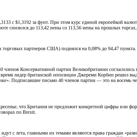
,3133 с
$
1,3192 за фунт. При этом курс единой европейкой валю
юте снизился до 113,42 иены со 113,56 иены на прошлых торгах
х торговых партнеров США) поднялся на 0,08% до 94,47 пункта.
40 членов Консервативной партии Великобритании согласились п
же время лидер британской оппозиции Джереми Корбин решил выд
тике». Подписавшие письмо 40 членов партии — это на восемь ч
кресенье, что Британия не предложит конкретной цифры или форм
оворах по Brexit.
идут с лета, главными их темами являются права граждан «разв