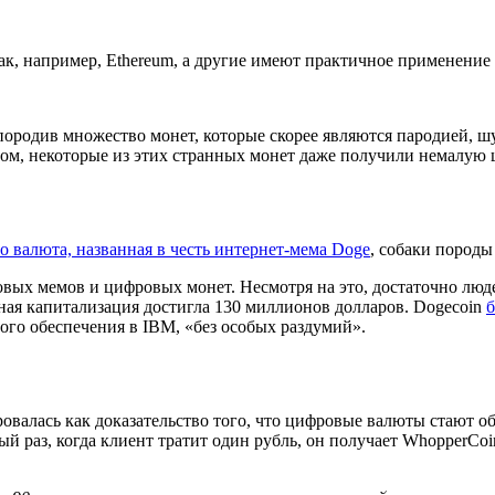
, например, Ethereum, а другие имеют практичное применение и 
 породив множество монет, которые скорее являются пародией, ш
ном, некоторые из этих странных монет даже получили немалую 
то валюта, названная в честь интернет-мема Doge
, собаки породы
овых мемов и цифровых монет. Несмотря на это, достаточно люде
ная капитализация достигла 130 миллионов долларов. Dogecoin
б
ого обеспечения в IBM, «без особых раздумий».
овалась как доказательство того, что цифровые валюты стают о
й раз, когда клиент тратит один рубль, он получает WhopperCoi