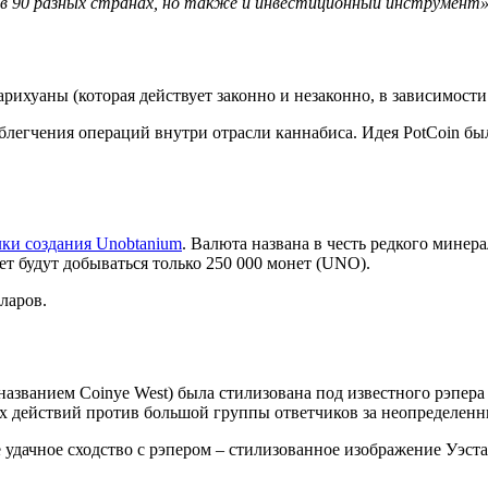
 в 90 разных странах, но также и инвестиционный инструмент»
ихуаны (которая действует законно и незаконно, в зависимости 
 облегчения операций внутри отрасли каннабиса. Идея PotCoin б
ки создания Unobtanium
. Валюта названа в честь редкого минер
ет будут добываться только 250 000 монет (UNO).
ларов.
названием Coinye West) была стилизована под известного рэпер
ых действий против большой группы ответчиков за неопределенн
е удачное сходство с рэпером – стилизованное изображение Уэс