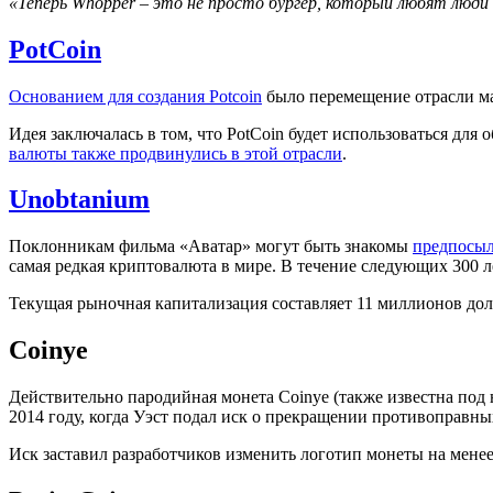
«Теперь Whopper – это не просто бургер, который любят люди
PotCoin
Основанием для создания Potcoin
было перемещение отрасли мар
Идея заключалась в том, что PotCoin будет использоваться для
валюты также продвинулись в этой отрасли
.
Unobtanium
Поклонникам фильма «Аватар» могут быть знакомы
предпосыл
самая редкая криптовалюта в мире. В течение следующих 300 л
Текущая рыночная капитализация составляет 11 миллионов дол
Coinye
Действительно пародийная монета Coinye (также известна под 
2014 году, когда Уэст подал иск о прекращении противоправн
Иск заставил разработчиков изменить логотип монеты на мене