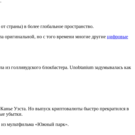
.
от страны) в более глобальное пространство.
ыла оригинальной, но с того времени многие другие
цифровые
ала из голливудского блокбастера. Unobtanium задумывалась как
а Канье Уэста. Но выпуск криптовалюты быстро прекратился в
ые убытки.
та из мультфильма «Южный парк».