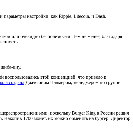
параметры настройки, как Ripple, Litecoin, и Dash.
уткой или очевидно бесполезными. Тем не менее, благодаря
ценность.
 шиба-ину.
й воспользовались этой концепцией, что привело к
ыла создана
Джексоном Палмером, менеджером по группе
бщераспространенными, поскольку Burger King в России решил
n. Накопив 1700 монет, их можно обменять на бургер. Директор