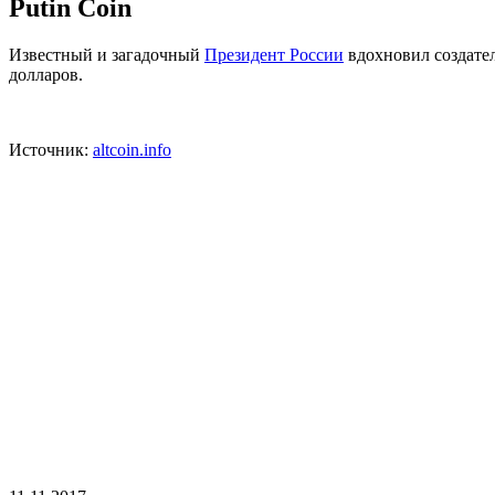
Putin Coin
Известный и загадочный
Президент России
вдохновил создател
долларов.
Источник:
altcoin.info