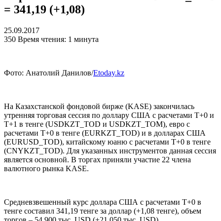
= 341,19 (+1,08)
25.09.2017
350
Время чтения: 1 минута
Фото: Анатолий Данилов/
Etoday.kz
На Казахстанской фондовой бирже (KASE) закончилась
утренняя торговая сессия по доллару США с расчетами Т+0 и
Т+1 в тенге (USDKZT_TOD и USDKZT_TOM), евро с
расчетами T+0 в тенге (EURKZT_TOD) и в долларах США
(EURUSD_TOD), китайскому юаню с расчетами T+0 в тенге
(CNYKZT_TOD). Для указанных инструментов данная сессия
является основной. В торгах приняли участие 22 члена
валютного рынка KASE.
Средневзвешенный курс доллара США с расчетами T+0 в
тенге составил 341,19 тенге за доллар (+1,08 тенге), объем
торгов – 54 900 тыс. USD (+21 050 тыс. USD).