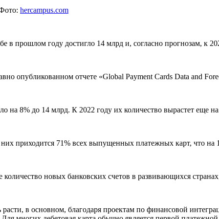
 Фото:
hercampus.com
в прошлом году достигло 14 млрд и, согласно прогнозам, к 202
о опубликованном отчете «Global Payment Cards Data and Foreca
ло на 8% до 14 млрд. К 2022 году их количество вырастет еще н
них приходится 71% всех выпущенных платежных карт, что на 1%
е количество новых банковских счетов в развивающихся странах,
ть расти, в основном, благодаря проектам по финансовой интег
 Для многих дебетовая карта обычно является первой платежной