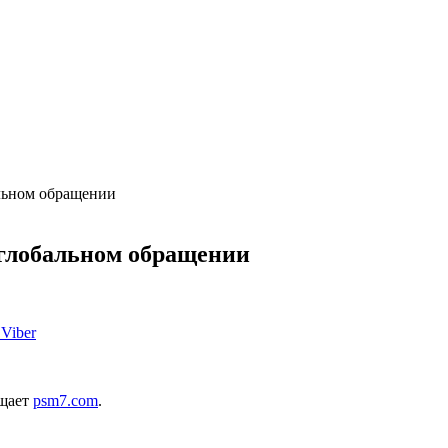
альном обращении
 глобальном обращении
Viber
бщает
psm7.com
.