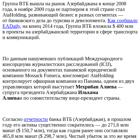
Группа ВТБ вышла на рынок Азербайджана в конце 2008
года, в ноябре 2009 года ее партнером в этой стране стал
AtaHolding, развивающий бизнес в разных сегментах —
от банковского дела до туризма и девелопмента.
Как сообщало
EADaily
, на конец 2014 года, Группа ВТБ вложила $ 400 млн
в проекты на азербайджанской территории в сфере транспорта
и коммуникаций.
По данным нашумевших публикаций Международного
консорциума журналистских расследований (ICIJ),
основанного на документах панамской юридической
компании Mossack Fonseca, конгломерат AtaHolding
контролирует офшорная компания из Панамы, одним из двух
управляющих которой выступает
Мехрибан Алиева
—
супруга президента Азербайджана
Ильхама
Алиева
и по совместительству вице-президент страны.
Согласно
отчетности
банка ВТБ (Азербайджан), в прошлом
году его активы существенно сократились — до 271,6 млн
манат ($ 150,7 млн), тогда как годом ранее они составляли
465,8 млн манат ($ 298,7 млн). Чистый убыток за это же время