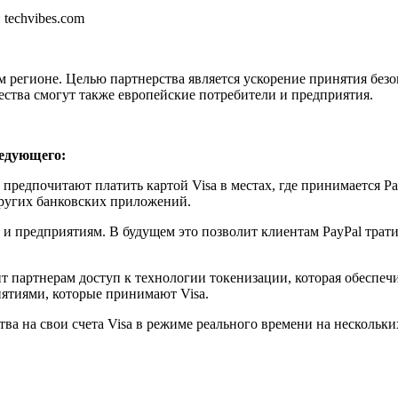
 techvibes.com
регионе. Целью партнерства является ускорение принятия безо
ества смогут также европейские потребители и предприятия.
ледующего:
предпочитают платить картой Visa в местах, где принимается P
 других банковских приложений.
 и предприятиям. В будущем это позволит клиентам PayPal трати
вит партнерам доступ к технологии токенизации, которая обеспе
иятиями, которые принимают Visa.
ства на свои счета Visa в режиме реального времени на нескольк