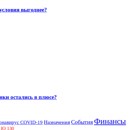
 условия выгоднее?
нки остались в плюсе?
Финансы
События
Назначения
онавирус COVID-19
 IQ 130