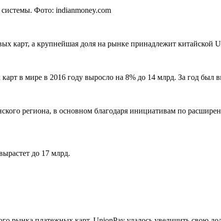
 системы. Фото: indianmoney.com
ых карт, а крупнейшая доля на рынке принадлежит китайской U
 карт в мире в 2016 году выросло на 8% до 14 млрд. За год был
анского региона, в основном благодаря инициативам по расшир
вырастет до 17 млрд.
ого рынка платежных карт, UnionPay удалось увеличить свою дол