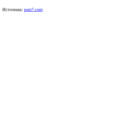
Источник:
psm7.com