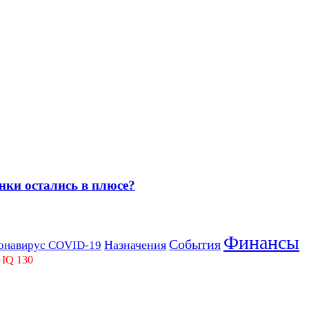
нки остались в плюсе?
Финансы
События
Назначения
онавирус COVID-19
 IQ 130