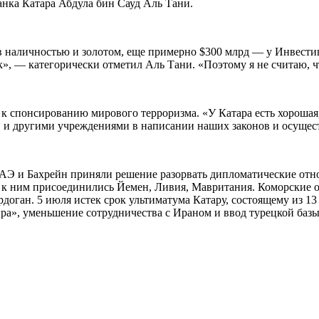
нка Катара Абдула бин Сауд Аль Тани.
ов наличностью и золотом, еще примерно $300 млрд — у Инвест
 — категорически отметил Аль Тани. «Поэтому я не считаю, что
 к спонсированию мирового терроризма. «У Катара есть хорошая,
и другими учреждениями в написании наших законов и осущест
 ОАЭ и Бахрейн приняли решение разорвать дипломатические отн
 к ним присоединились Йемен, Ливия, Мавритания. Коморские 
оган. 5 июля истек срок ультиматума Катару, состоящему из 1
ра», уменьшение сотрудничества с Ираном и ввод турецкой базы