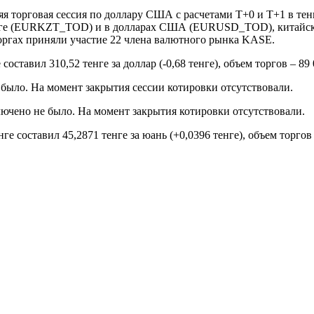
я торговая сессия по доллару США с расчетами Т+0 и Т+1 в тен
ге (EURKZT_TOD) и в долларах США (EURUSD_TOD), китайско
торгах приняли участие 22 члена валютного рынка KASE.
тавил 310,52 тенге за доллар (-0,68 тенге), объем торгов – 89 
 было. На момент закрытия сессии котировки отсутствовали.
лючено не было. На момент закрытия котировки отсутствовали.
 составил 45,2871 тенге за юань (+0,0396 тенге), объем торгов 