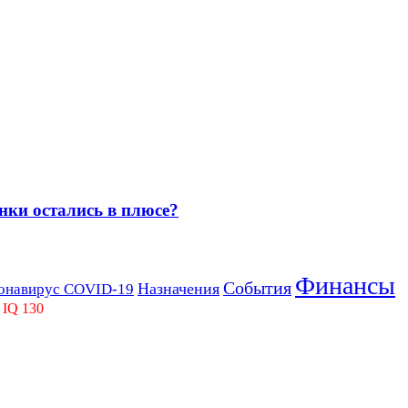
нки остались в плюсе?
Финансы
События
Назначения
онавирус COVID-19
 IQ 130