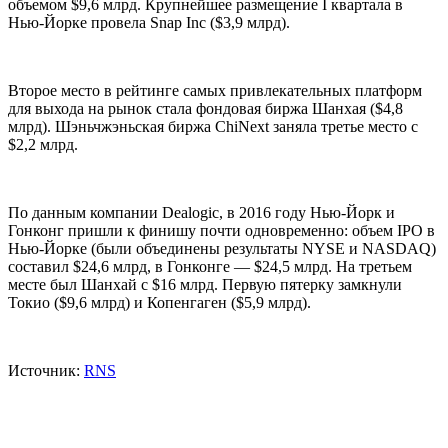
объемом $9,6 млрд. Крупнейшее размещение I квартала в
Нью-Йорке провела Snap Inc ($3,9 млрд).
Второе место в рейтинге самых привлекательных платформ
для выхода на рынок стала фондовая биржа Шанхая ($4,8
млрд). Шэньчжэньская биржа ChiNext заняла третье место с
$2,2 млрд.
По данным компании Dealogic, в 2016 году Нью-Йорк и
Гонконг пришли к финишу почти одновременно: объем IPO в
Нью-Йорке (были объединены результаты NYSE и NASDAQ)
составил $24,6 млрд, в Гонконге — $24,5 млрд. На третьем
месте был Шанхай с $16 млрд. Первую пятерку замкнули
Токио ($9,6 млрд) и Копенгаген ($5,9 млрд).
Источник:
RNS