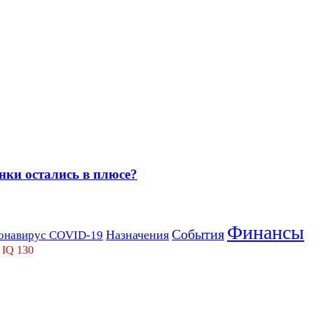
нки остались в плюсе?
Финансы
События
Назначения
онавирус COVID-19
 IQ 130