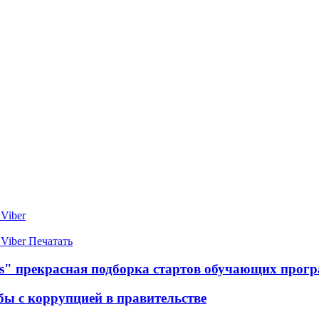
Viber
Viber
Печатать
rts" прекрасная подборка стартов обучающих прог
бы с коррупцией в правительстве