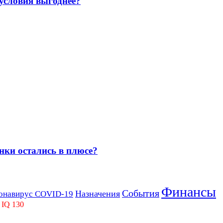
 условия выгоднее?
нки остались в плюсе?
Финансы
События
Назначения
онавирус COVID-19
 IQ 130