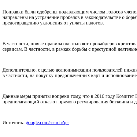
Поправки были одобрены подавляющим числом голосов членов 
направлены на устранение пробелов в законодательстве о борь
предотвращению уклонения от уплаты налогов.
В частности, новые правила охватывают провайдеров криптова
сервисам. В частности, в рамках борьбы с преступной деятел
Дополнительно, с целью деанонимизации пользователей нижний 
в частности, на покупку предоплаченных карт и использовани
Данные меры приняты вопреки тому, что в 2016 году Комитет
предполагающий отказ от прямого регулирования биткоина и д
Источник:
google.com/search?q=